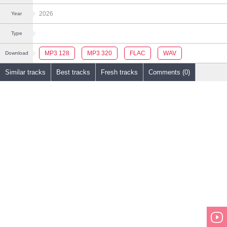
2026
Year
Type
MP3 128
MP3 320
FLAC
WAV
Download
Similar tracks
Best tracks
Fresh tracks
Comments (0)