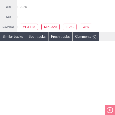
2026
Year
Type
MP3 128
MP3 320
FLAC
WAV
Download
Similar tracks
Best tracks
Fresh tracks
Comments (0)