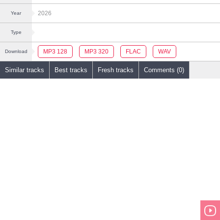
2026
Year
Type
MP3 128
MP3 320
FLAC
WAV
Download
Similar tracks
Best tracks
Fresh tracks
Comments (0)