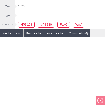
2026
Year
Type
MP3 128
MP3 320
FLAC
WAV
Download
Similar tracks
Best tracks
Fresh tracks
Comments (0)