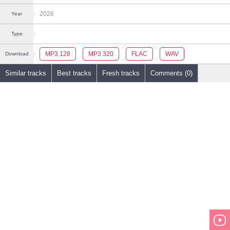
2026
Year
Type
MP3 128
MP3 320
FLAC
WAV
Download
Similar tracks
Best tracks
Fresh tracks
Comments (0)