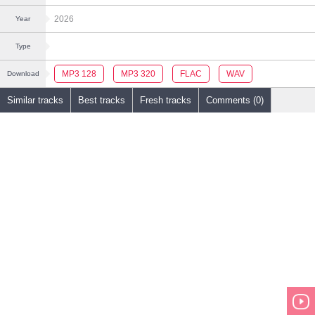
2026
Year
Type
MP3 128
MP3 320
FLAC
WAV
Download
Similar tracks
Best tracks
Fresh tracks
Comments (0)