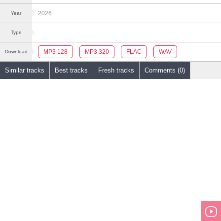
2026
Year
Type
MP3 128
MP3 320
FLAC
WAV
Download
Similar tracks
Best tracks
Fresh tracks
Comments (0)