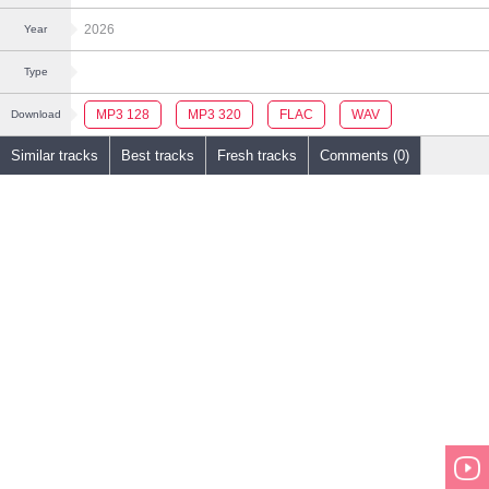
2026
Year
Type
MP3 128
MP3 320
FLAC
WAV
Download
Similar tracks
Best tracks
Fresh tracks
Comments (0)